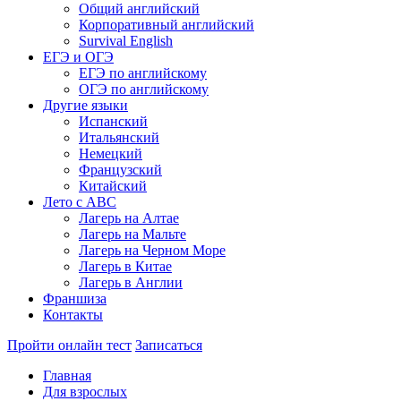
Общий английский
Корпоративный английский
Survival English
ЕГЭ и ОГЭ
ЕГЭ по английскому
ОГЭ по английскому
Другие языки
Испанский
Итальянский
Немецкий
Французский
Китайский
Лето с ABC
Лагерь на Алтае
Лагерь на Мальте
Лагерь на Черном Море
Лагерь в Китае
Лагерь в Англии
Франшиза
Контакты
Пройти онлайн тест
Записаться
Главная
Для взрослых