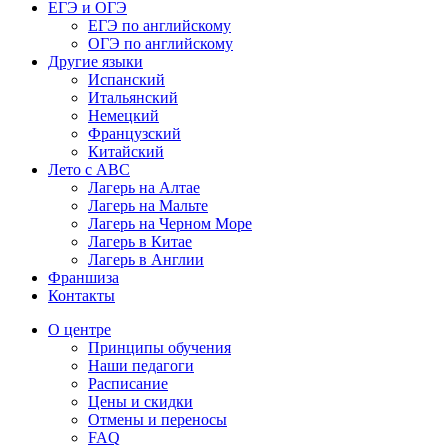
ЕГЭ и ОГЭ
ЕГЭ по английскому
ОГЭ по английскому
Другие языки
Испанский
Итальянский
Немецкий
Французский
Китайский
Лето с ABC
Лагерь на Алтае
Лагерь на Мальте
Лагерь на Черном Море
Лагерь в Китае
Лагерь в Англии
Франшиза
Контакты
О центре
Принципы обучения
Наши педагоги
Расписание
Цены и скидки
Отмены и переносы
FAQ